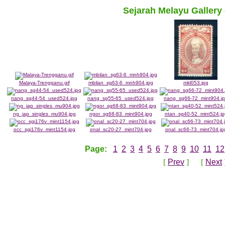
Sejarah Melayu Galler
Malaya-Trengganu.gif
mbilan_sg63-6_mnh904.jpg
mkl053.jpg
nang_sg44-54_used524.jpg
nang_sg55-65_used524.jpg
nang_sg66-72_mint904.j
ng_jap_singles_mu904.jpg
ngor_sg68-83_mint904.jpg
ntan_sg40-52_mint524.jp
occ_sgj176v_mint1154.jpg
onal_sc20-27_mint704.jpg
onal_sc66-73_mint704.jp
Page:
1
2
3
4
5
6
7
8
9
10
11
12
[
Prev
] [
Next